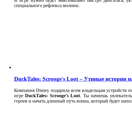
В игре нужно будет максимально быстро двигаться, ук
специального рефлекса молнии.
DuckTales: Scrooge's Loot – Утиные истории 
Компания Disney подарила всем владельцам устройств 
игре
DuckTales: Scrooge's Loot
. Ты начнешь увлекател
героев и начать длинный путь воина, который будет нап