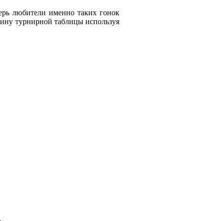
перь любители именно таких гонок
ршину турнирной таблицы используя