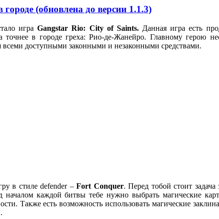
в городе (обновлена до версии 1.1.3)
стало игра
Gangstar
Rio:
City
of
Saints
.
Данная игра есть пр
 а точнее в городе греха: Рио-де-Жанейро. Главному герою н
ся всеми доступными законными и незаконными средствами.
ру в стиле defender –
Fort
Conquer
. Перед тобой стоит задача
ед началом каждой битвы тебе нужно выбрать магические ка
ости. Также есть возможность использовать магические заклина
.