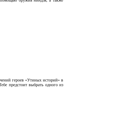
с помощью оружия ниндзя, а также
ючений героев «Утиных историй» в
ебе предстоит выбрать одного из