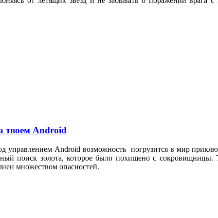
лоняясь от летящих звёзд и не забывать о поражении врага 
на твоем Android
под управлением Android возможность погрузится в мир прикл
ьный поиск золота, которое было похищено с сокровищницы. Т
олнен множеством опасностей.