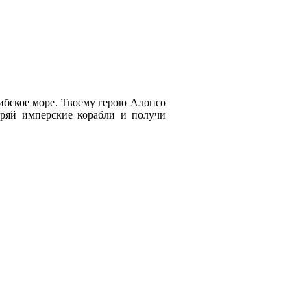
ибское море. Твоему герою Алонсо
оряй имперские корабли и получи