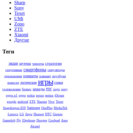
Sharp
Sony
Texet
UMi
Zopo
ZTE
Xiaomi
Другие
Теги
стратегии
экшн
шутеры
чипсеты
смартфоны
симуляторы
спортивные
планшеты
ноутбуки
приложения
планшет
игры
гонки
логические
новости
аркады
sony
головоломки
бизнес
РПГ
zopo
iOcean
oppo n1
oppo
nokia
nexus
meizu
Texet
google
android
ZTE
Xiaomi
Vivo
Samsung
MediaTek
Snapdragon 820
OnePlus
Gionee
Lenovo
LG
Jiayu
Huawei
HTC
Asus
Gameloft
Fly
Elephone
Doogee
Coolpad
Alcatel