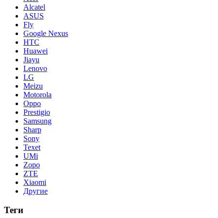
Alcatel
ASUS
Fly
Google Nexus
HTC
Huawei
Jiayu
Lenovo
LG
Meizu
Motorola
Oppo
Prestigio
Samsung
Sharp
Sony
Texet
UMi
Zopo
ZTE
Xiaomi
Другие
Теги