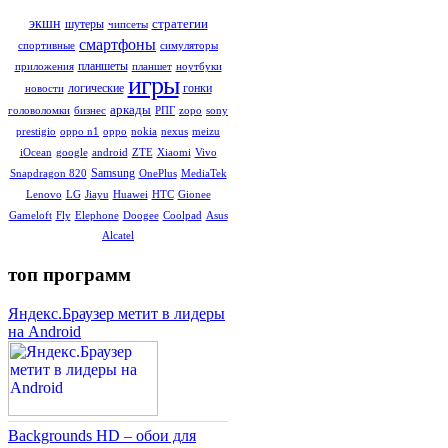
стратегии
экшн
шутеры
чипсеты
смартфоны
симуляторы
спортивные
планшеты
ноутбуки
приложения
планшет
игры
гонки
логические
новости
аркады
sony
головоломки
бизнес
РПГ
zopo
meizu
prestigio
oppo n1
oppo
nokia
nexus
Vivo
iOcean
google
android
ZTE
Xiaomi
Samsung
MediaTek
Snapdragon 820
OnePlus
Gionee
Lenovo
LG
Jiayu
Huawei
HTC
Asus
Gameloft
Fly
Elephone
Doogee
Coolpad
Alcatel
топ программ
Яндекс.Браузер метит в лидеры
на Android
Backgrounds HD – обои для