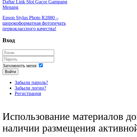
Daftar Link Slot Gacor Gampang
Menang
Epson Stylus Photo R2880 –
широкоформатная фотопечать
первоклассного качества!
Вход
Запомнить меня
Войти
Забыли пароль?
Забыли логин?
Регистрация
Использование материалов доп
наличии размещения активной