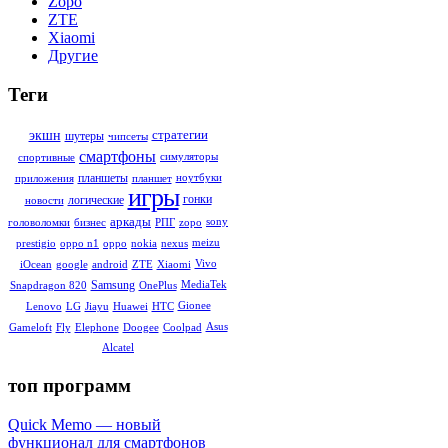
Zopo
ZTE
Xiaomi
Другие
Теги
стратегии
экшн
шутеры
чипсеты
смартфоны
симуляторы
спортивные
планшеты
ноутбуки
приложения
планшет
игры
гонки
логические
новости
аркады
sony
головоломки
бизнес
РПГ
zopo
meizu
prestigio
oppo n1
oppo
nokia
nexus
Vivo
iOcean
google
android
ZTE
Xiaomi
Samsung
MediaTek
Snapdragon 820
OnePlus
Gionee
Lenovo
LG
Jiayu
Huawei
HTC
Asus
Gameloft
Fly
Elephone
Doogee
Coolpad
Alcatel
топ программ
Quick Memo — новый
функционал для смартфонов