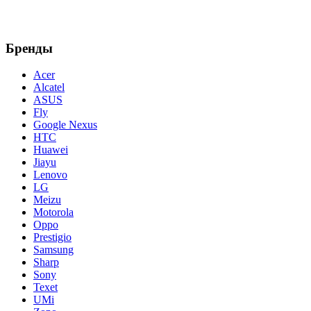
Бренды
Acer
Alcatel
ASUS
Fly
Google Nexus
HTC
Huawei
Jiayu
Lenovo
LG
Meizu
Motorola
Oppo
Prestigio
Samsung
Sharp
Sony
Texet
UMi