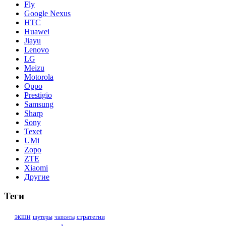
Fly
Google Nexus
HTC
Huawei
Jiayu
Lenovo
LG
Meizu
Motorola
Oppo
Prestigio
Samsung
Sharp
Sony
Texet
UMi
Zopo
ZTE
Xiaomi
Другие
Теги
стратегии
экшн
шутеры
чипсеты