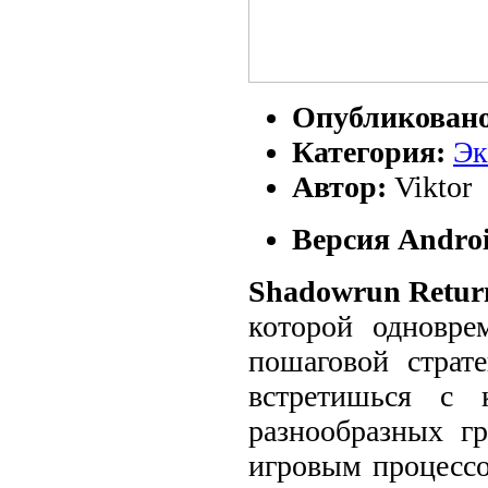
Опубликован
Категория:
Э
Автор:
Viktor
Версия Androi
Shadowrun
Retur
которой одновр
пошаговой страт
встретишься с 
разнообразных г
игровым процессо