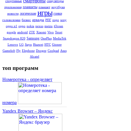
смартфоны
симуляторы
спортивные
планшеты
ноутбуки
приложения
планшет
игры
гонки
логические
новости
аркады
sony
головоломки
бизнес
РПГ
zopo
iOcean
oppo n1
oppo
nokia
nexus
meizu
Texet
google
android
ZTE
Xiaomi
Vivo
Samsung
MediaTek
Snapdragon 820
OnePlus
Gionee
Lenovo
LG
Jiayu
Huawei
HTC
Asus
Gameloft
Fly
Elephone
Doogee
Coolpad
Alcatel
топ программ
Номеротека - определяет
номера
Yandex Browser – Яндекс