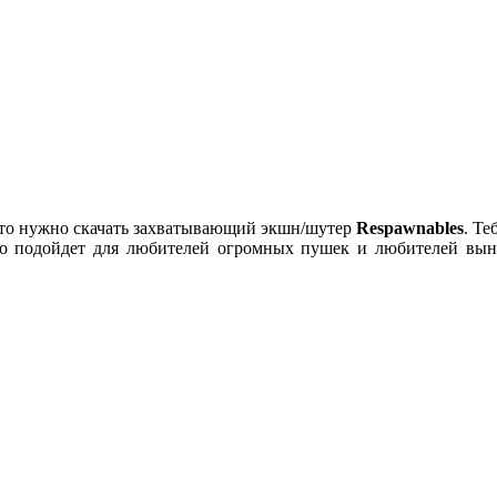
росто нужно скачать захватывающий экшн/шутер
Respawnables
. Т
ьно подойдет для любителей огромных пушек и любителей вын