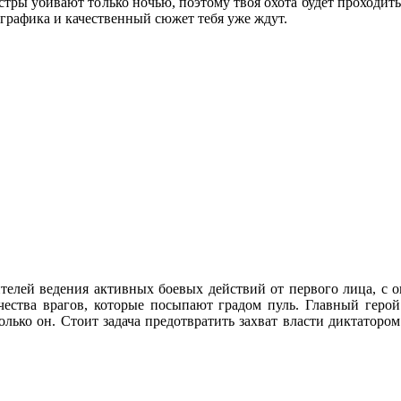
стры убивают только ночью, поэтому твоя охота будет проходить
 графика и качественный сюжет тебя уже ждут.
ителей ведения активных боевых действий от первого лица, с 
чества врагов, которые посыпают градом пуль. Главный геро
только он. Стоит задача предотвратить захват власти диктаторо