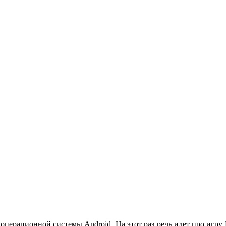
операционной системы Android. На этот раз речь идет про игру 