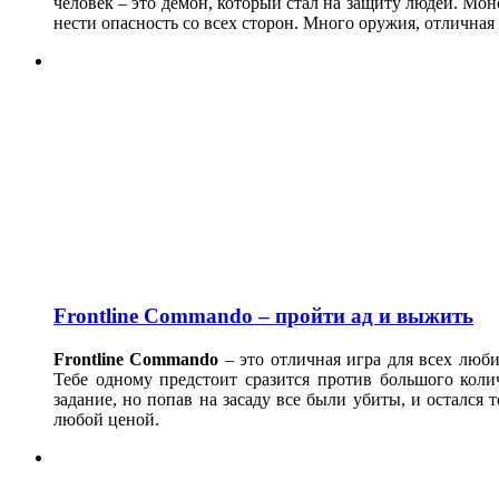
человек – это демон, который стал на защиту людей. Мон
нести опасность со всех сторон. Много оружия, отличная
Frontline Commando – пройти ад и выжить
Frontline
Commando
– это отличная игра для всех люб
Тебе одному предстоит сразится против большого коли
задание, но попав на засаду все были убиты, и остался 
любой ценой.