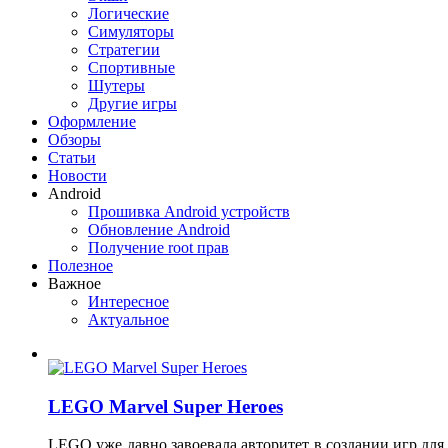
Логические
Симуляторы
Стратегии
Спортивные
Шутеры
Другие игры
Оформление
Обзоры
Статьи
Новости
Android
Прошивка Android устройств
Обновление Android
Получение root прав
Полезное
Важное
Интересное
Актуальное
LEGO Marvel Super Heroes
LEGO уже давно завоевала авторитет в создании игр для 