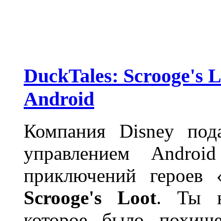
DuckTales: Scrooge's 
Android
Компания Disney под
управлением Andro
приключений героев
Scrooge's Loot
. Ты н
которое было похище