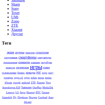
Samsung
Sharp
Sony
Texet
UMi
Zopo
ZTE
Xiaomi
Другие
Теги
стратегии
экшн
шутеры
чипсеты
смартфоны
симуляторы
спортивные
планшеты
ноутбуки
приложения
планшет
игры
гонки
логические
новости
аркады
sony
головоломки
бизнес
РПГ
zopo
meizu
prestigio
oppo n1
oppo
nokia
nexus
Vivo
iOcean
google
android
ZTE
Xiaomi
Samsung
MediaTek
Snapdragon 820
OnePlus
Gionee
Lenovo
LG
Jiayu
Huawei
HTC
Asus
Gameloft
Fly
Elephone
Doogee
Coolpad
Alcatel