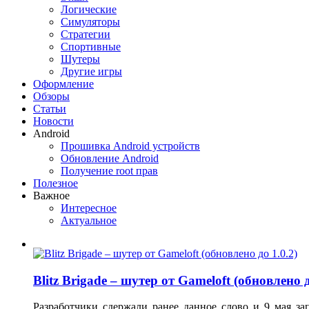
Логические
Симуляторы
Стратегии
Спортивные
Шутеры
Другие игры
Оформление
Обзоры
Статьи
Новости
Android
Прошивка Android устройств
Обновление Android
Получение root прав
Полезное
Важное
Интересное
Актуальное
Blitz Brigade – шутер от Gameloft (обновлено д
Разработчики сдержали ранее данное слово и 9 мая з