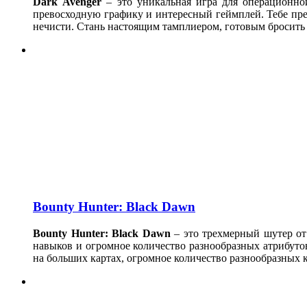
Dark
Avenger
– это уникальная игра для операционно
превосходную графику и интересный геймплей. Тебе пред
нечисти. Стань настоящим тамплиером, готовым бросить
Bounty Hunter: Black Dawn
Bounty Hunter: Black Dawn
– это трехмерный шутер от 
навыков и огромное количество разнообразных атрибутов
на больших картах, огромное количество разнообразных к