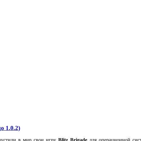
о 1.0.2)
апустили в мир свои игру
Blitz
Brigade
для операционной сист