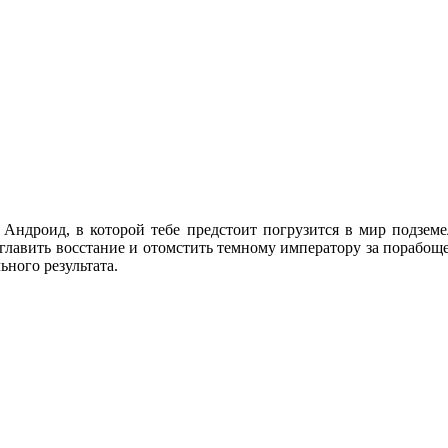
 Андроид, в которой тебе предстоит погрузится в мир подзем
главить восстание и отомстить темному императору за порабоще
ьного результата.