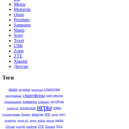
Meizu
Motorola
Oppo
Prestigio
Samsung
Sharp
Sony
Texet
UMi
Zopo
ZTE
Xiaomi
Другие
Теги
стратегии
экшн
шутеры
чипсеты
смартфоны
симуляторы
спортивные
планшеты
ноутбуки
приложения
планшет
игры
гонки
логические
новости
аркады
sony
головоломки
бизнес
РПГ
zopo
meizu
prestigio
oppo n1
oppo
nokia
nexus
Vivo
iOcean
google
android
ZTE
Xiaomi