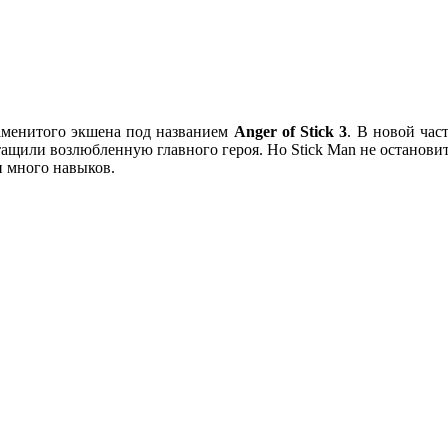
наменитого экшена под названием
Anger
of
Stick
3
. В новой час
тащили возлюбленную главного героя. Но Stick Man не остановит
и много навыков.