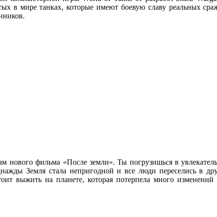
тых в мире танках, которые имеют боевую славу реальных сра
нников.
м нового фильма «После земли». Ты погрузишься в увлекател
днажды Земля стала непригодной и все люди переселись в др
тоит выжить на планете, которая потерпела много изменений