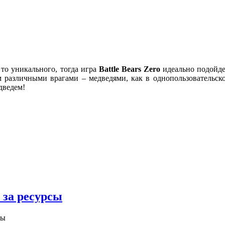
 то уникального, тогда игра
Battle
Bears
Zero
идеально подойде
ым различными врагами – медведями, как в однопользовательс
дведем!
а за ресурсы