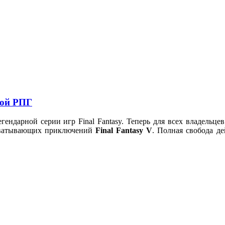
ной РПГ
ендарной серии игр Final Fantasy. Теперь для всех владельц
ахватывающих приключений
Final Fantasy V
. Полная свобода д