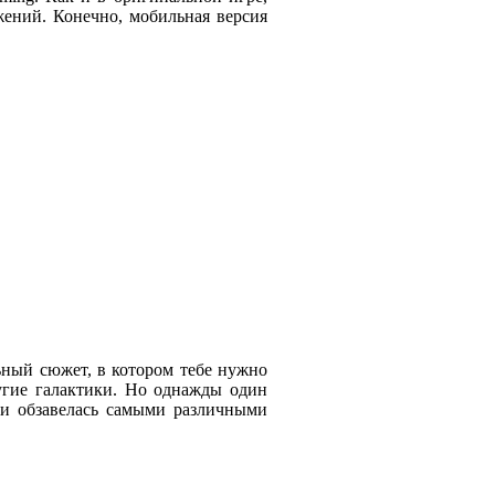
жений. Конечно, мобильная версия
ьный сюжет, в котором тебе нужно
угие галактики. Но однажды один
 и обзавелась самыми различными