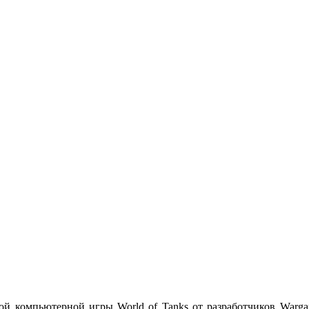
ой компьютерной игры World of Tanks от разработчиков Warga