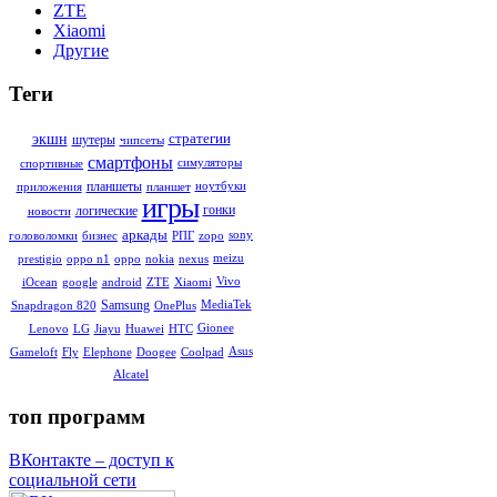
ZTE
Xiaomi
Другие
Теги
стратегии
экшн
шутеры
чипсеты
смартфоны
симуляторы
спортивные
планшеты
ноутбуки
приложения
планшет
игры
гонки
логические
новости
аркады
sony
головоломки
бизнес
РПГ
zopo
meizu
prestigio
oppo n1
oppo
nokia
nexus
Vivo
iOcean
google
android
ZTE
Xiaomi
Samsung
MediaTek
Snapdragon 820
OnePlus
Gionee
Lenovo
LG
Jiayu
Huawei
HTC
Asus
Gameloft
Fly
Elephone
Doogee
Coolpad
Alcatel
топ программ
ВКонтакте – доступ к
социальной сети