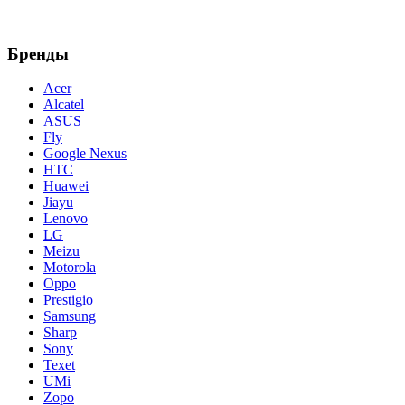
Бренды
Acer
Alcatel
ASUS
Fly
Google Nexus
HTC
Huawei
Jiayu
Lenovo
LG
Meizu
Motorola
Oppo
Prestigio
Samsung
Sharp
Sony
Texet
UMi
Zopo