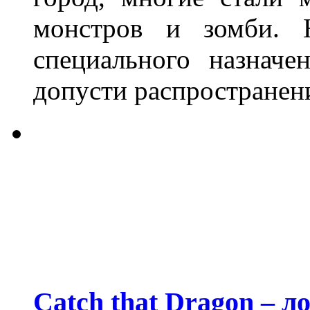
монстров и зомби. Н
специального назначе
допусти распространени
Catch that Dragon – л