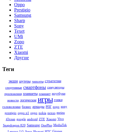
Oppo
Prestigio
Samsung
Sharp
Sony
Texet
UMi
Zopo
ZTE
Xiaomi
Другие
Теги
стратегии
экшн
шутеры
чипсеты
смартфоны
симуляторы
спортивные
планшеты
ноутбуки
приложения
планшет
игры
гонки
логические
новости
аркады
sony
головоломки
бизнес
РПГ
zopo
meizu
prestigio
oppo n1
oppo
nokia
nexus
Vivo
iOcean
google
android
ZTE
Xiaomi
Samsung
MediaTek
Snapdragon 820
OnePlus
Gionee
Lenovo
LG
Jiayu
Huawei
HTC