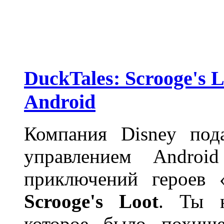
DuckTales: Scrooge's 
Android
Компания Disney под
управлением Andro
приключений героев
Scrooge's Loot
. Ты н
которое было похище