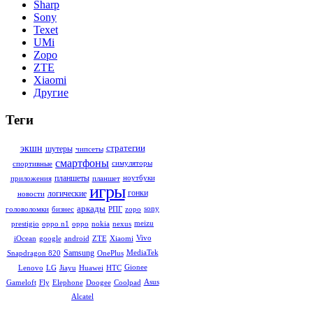
Sharp
Sony
Texet
UMi
Zopo
ZTE
Xiaomi
Другие
Теги
стратегии
экшн
шутеры
чипсеты
смартфоны
симуляторы
спортивные
планшеты
ноутбуки
приложения
планшет
игры
гонки
логические
новости
аркады
sony
головоломки
бизнес
РПГ
zopo
meizu
prestigio
oppo n1
oppo
nokia
nexus
Vivo
iOcean
google
android
ZTE
Xiaomi
Samsung
MediaTek
Snapdragon 820
OnePlus
Gionee
Lenovo
LG
Jiayu
Huawei
HTC
Asus
Gameloft
Fly
Elephone
Doogee
Coolpad
Alcatel