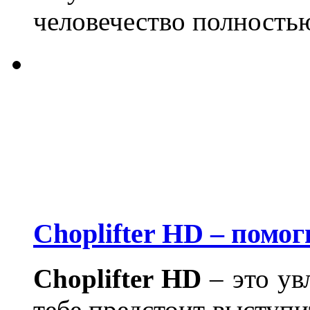
человечество полность
Choplifter HD – помо
Choplifter
HD
– это ув
тебе предстоит выступи