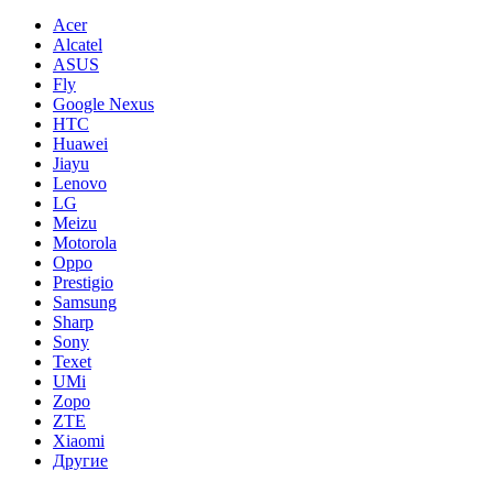
Acer
Alcatel
ASUS
Fly
Google Nexus
HTC
Huawei
Jiayu
Lenovo
LG
Meizu
Motorola
Oppo
Prestigio
Samsung
Sharp
Sony
Texet
UMi
Zopo
ZTE
Xiaomi
Другие