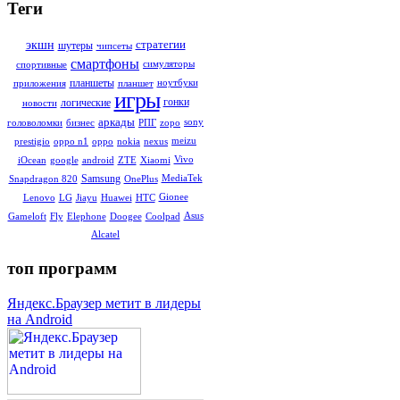
Теги
стратегии
экшн
шутеры
чипсеты
смартфоны
симуляторы
спортивные
планшеты
ноутбуки
приложения
планшет
игры
гонки
логические
новости
аркады
sony
головоломки
бизнес
РПГ
zopo
meizu
prestigio
oppo n1
oppo
nokia
nexus
Vivo
iOcean
google
android
ZTE
Xiaomi
Samsung
MediaTek
Snapdragon 820
OnePlus
Gionee
Lenovo
LG
Jiayu
Huawei
HTC
Asus
Gameloft
Fly
Elephone
Doogee
Coolpad
Alcatel
топ программ
Яндекс.Браузер метит в лидеры
на Android