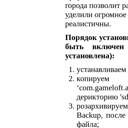
города позволит р
уделили огромное
реалистичны.
Порядок установ
быть включен
установлена):
устанавливаем 
коп
‘com.gamel
дерикторию 'sd
розархивиру
Backup, после
файла;