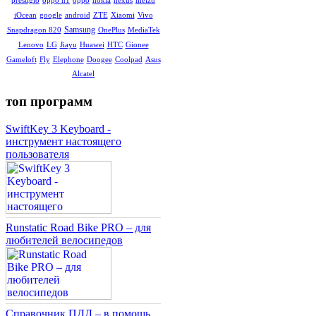
prestigio
oppo n1
oppo
nokia
nexus
Vivo
iOcean
google
android
ZTE
Xiaomi
Samsung
MediaTek
Snapdragon 820
OnePlus
Gionee
Lenovo
LG
Jiayu
Huawei
HTC
Asus
Gameloft
Fly
Elephone
Doogee
Coolpad
Alcatel
топ программ
SwiftKey 3 Keyboard -
инструмент настоящего
пользователя
Runstatic Road Bike PRO – для
любителей велосипедов
Справочник ПДД – в помощь