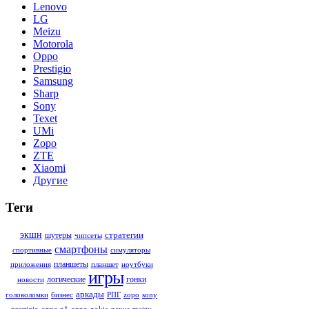
Lenovo
LG
Meizu
Motorola
Oppo
Prestigio
Samsung
Sharp
Sony
Texet
UMi
Zopo
ZTE
Xiaomi
Другие
Теги
стратегии
экшн
шутеры
чипсеты
смартфоны
симуляторы
спортивные
планшеты
ноутбуки
приложения
планшет
игры
гонки
логические
новости
аркады
sony
головоломки
бизнес
РПГ
zopo
meizu