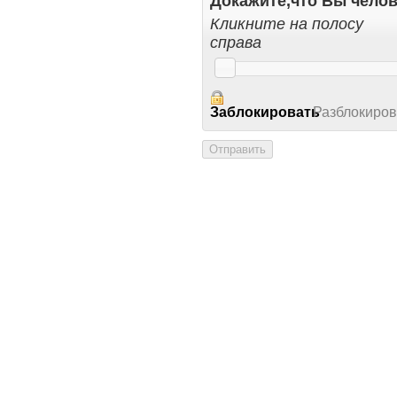
Докажите,что Вы челов
Кликните на полосу
справа
Заблокировать
Разблокиров