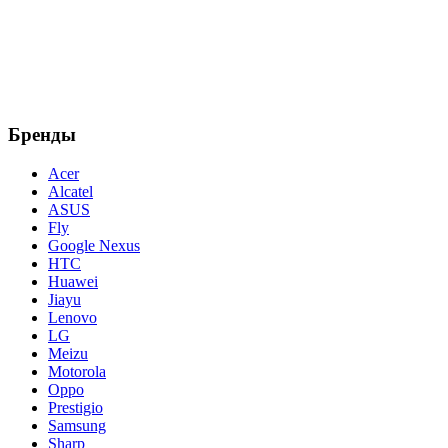
Бренды
Acer
Alcatel
ASUS
Fly
Google Nexus
HTC
Huawei
Jiayu
Lenovo
LG
Meizu
Motorola
Oppo
Prestigio
Samsung
Sharp