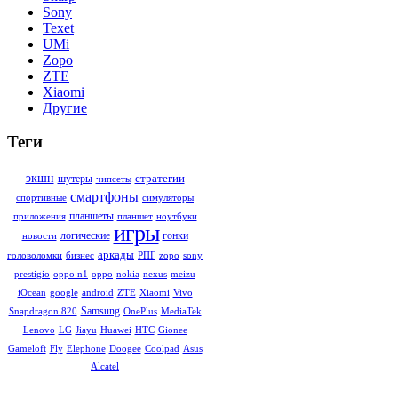
Sony
Texet
UMi
Zopo
ZTE
Xiaomi
Другие
Теги
стратегии
экшн
шутеры
чипсеты
смартфоны
симуляторы
спортивные
планшеты
ноутбуки
приложения
планшет
игры
гонки
логические
новости
аркады
sony
головоломки
бизнес
РПГ
zopo
meizu
prestigio
oppo n1
oppo
nokia
nexus
Vivo
iOcean
google
android
ZTE
Xiaomi
Samsung
MediaTek
Snapdragon 820
OnePlus
Gionee
Lenovo
LG
Jiayu
Huawei
HTC
Asus
Gameloft
Fly
Elephone
Doogee
Coolpad
Alcatel