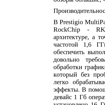
Производительнос
В Prestigio Multi
RockChip - RK
архитектуре, а т
частотой 1,6 ГГ
обеспечить выпо
довольно требо
обработки график
который без про
легко обрабатыв
эффекты. В помощ
девайс 1 Гб опер
установлено 16 Г