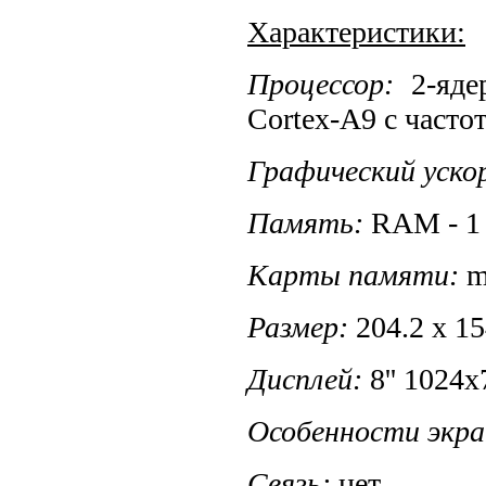
Характеристики:
Процессор:
2-яде
Cortex-A9 с часто
Графический уско
Память:
RAM - 1 
Карты памяти:
m
Размер:
204.2 x 15
Дисплей:
8'' 1024x
Особенности экра
Связь:
нет