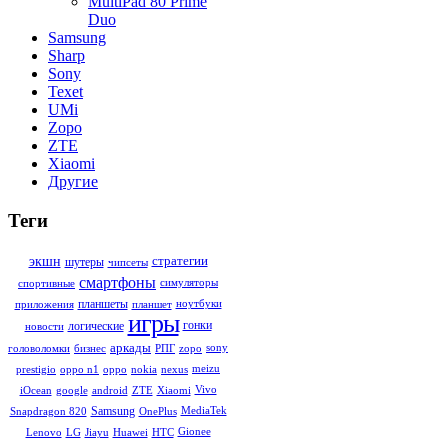
MultiPad 80 Prime
Duo
Samsung
Sharp
Sony
Texet
UMi
Zopo
ZTE
Xiaomi
Другие
Теги
стратегии
экшн
шутеры
чипсеты
смартфоны
симуляторы
спортивные
планшеты
ноутбуки
приложения
планшет
игры
гонки
логические
новости
аркады
sony
головоломки
бизнес
РПГ
zopo
meizu
prestigio
oppo n1
oppo
nokia
nexus
Vivo
iOcean
google
android
ZTE
Xiaomi
Samsung
MediaTek
Snapdragon 820
OnePlus
Gionee
Lenovo
LG
Jiayu
Huawei
HTC