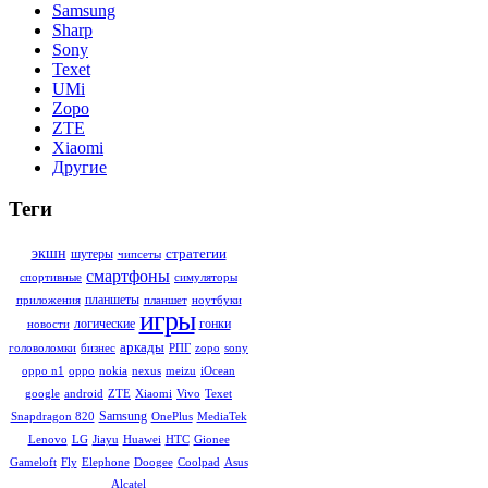
Samsung
Sharp
Sony
Texet
UMi
Zopo
ZTE
Xiaomi
Другие
Теги
стратегии
экшн
шутеры
чипсеты
смартфоны
симуляторы
спортивные
планшеты
ноутбуки
приложения
планшет
игры
гонки
логические
новости
аркады
sony
головоломки
бизнес
РПГ
zopo
iOcean
oppo n1
oppo
nokia
nexus
meizu
Texet
google
android
ZTE
Xiaomi
Vivo
Samsung
MediaTek
Snapdragon 820
OnePlus
Gionee
Lenovo
LG
Jiayu
Huawei
HTC
Asus
Gameloft
Fly
Elephone
Doogee
Coolpad
Alcatel