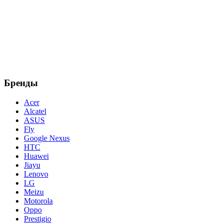
Бренды
Acer
Alcatel
ASUS
Fly
Google Nexus
HTC
Huawei
Jiayu
Lenovo
LG
Meizu
Motorola
Oppo
Prestigio