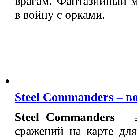
врагам. Фантазийный м
в войну с орками.
Steel Commanders – в
Steel Commander
s
– э
сражений на карте дл