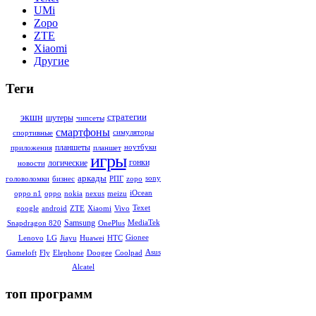
UMi
Zopo
ZTE
Xiaomi
Другие
Теги
стратегии
экшн
шутеры
чипсеты
смартфоны
симуляторы
спортивные
планшеты
ноутбуки
приложения
планшет
игры
гонки
логические
новости
аркады
sony
головоломки
бизнес
РПГ
zopo
iOcean
oppo n1
oppo
nokia
nexus
meizu
Texet
google
android
ZTE
Xiaomi
Vivo
Samsung
MediaTek
Snapdragon 820
OnePlus
Gionee
Lenovo
LG
Jiayu
Huawei
HTC
Asus
Gameloft
Fly
Elephone
Doogee
Coolpad
Alcatel
топ программ